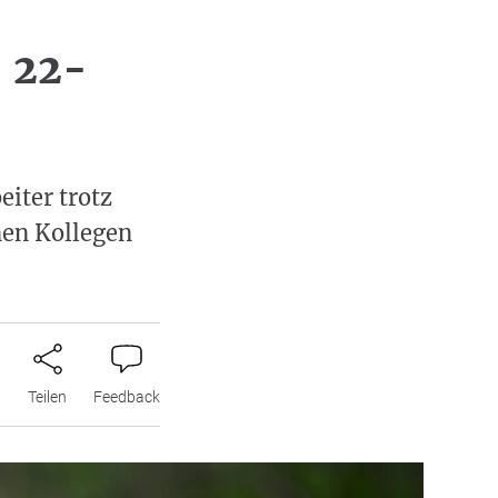
- 22-
eiter trotz
nen Kollegen
n
Teilen
Feedback