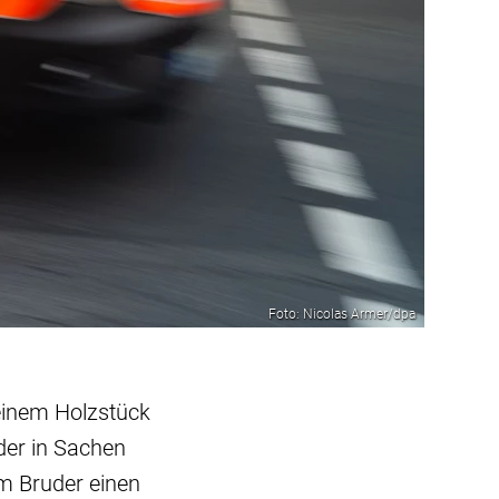
Foto: Nicolas Armer/dpa
 einem Holzstück
 der in Sachen
em Bruder einen