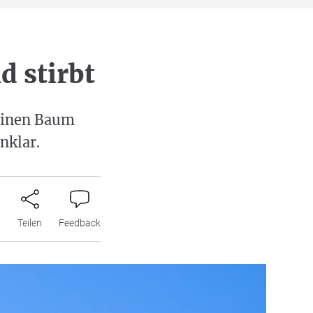
d stirbt
 einen Baum
nklar.
n
Teilen
Feedback