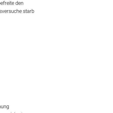
efreite den
gsversuche starb
chung