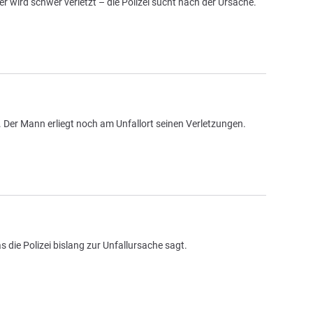
er wird schwer verletzt – die Polizei sucht nach der Ursache.
. Der Mann erliegt noch am Unfallort seinen Verletzungen.
ie Polizei bislang zur Unfallursache sagt.