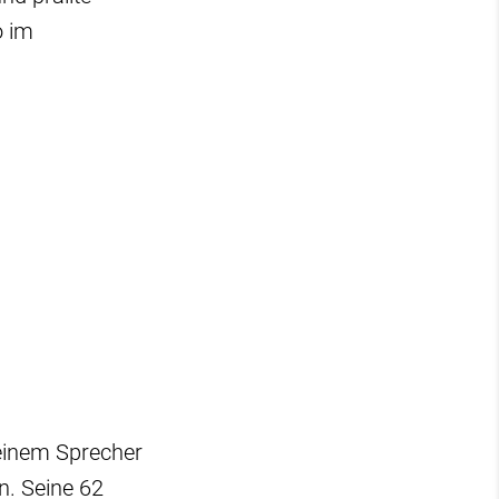
o im
 einem Sprecher
n. Seine 62