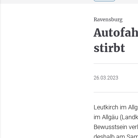
Ravensburg
Autofah
stirbt
26.03.2023
Leutkirch im All
im Allgäu (Land
Bewusstsein verl
deshalb am Sams