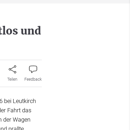
tlos und
n
Teilen
Feedback
6 bei Leutkirch
er Fahrt das
am der Wagen
d prallte