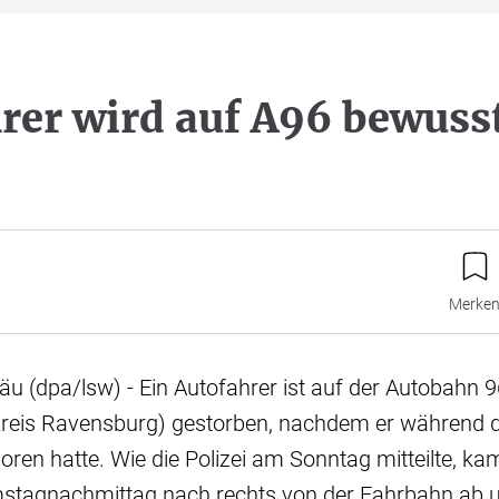
rer wird auf A96 bewuss
Merke
gäu (dpa/lsw) - Ein Autofahrer ist auf der Autobahn 9
kreis Ravensburg) gestorben, nachdem er während d
oren hatte. Wie die Polizei am Sonntag mitteilte, k
tagnachmittag nach rechts von der Fahrbahn ab un