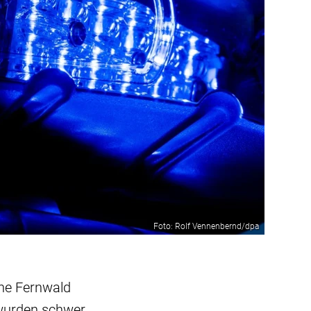
Foto: Rolf Vennenbernd/dpa
ahe Fernwald
 wurden schwer