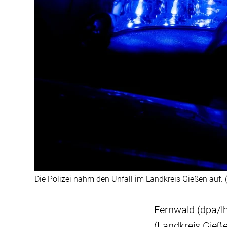
Die Polizei nahm den Unfall im Landkreis Gießen auf. 
Fernwald (dpa/lh
(Landkreis Gieß