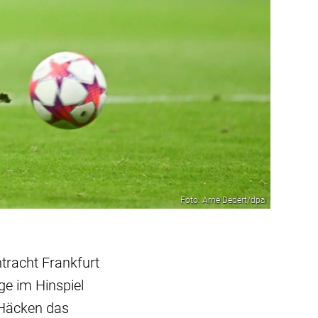
Foto: Arne Dedert/dpa
ntracht Frankfurt
ge im Hinspiel
 Häcken das