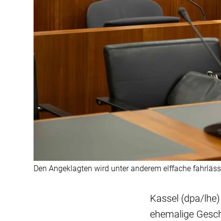
Den Angeklagten wird unter anderem elffache fahrläss
Kassel (dpa/lhe
ehemalige Gesch