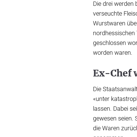
Die drei werden b
verseuchte Flei
Wurstwaren über
nordhessischen 
geschlossen wor
worden waren.
Ex-Chef w
Die Staatsanwalt
«unter katastro
lassen. Dabei se
gewesen seien. S
die Waren zurück