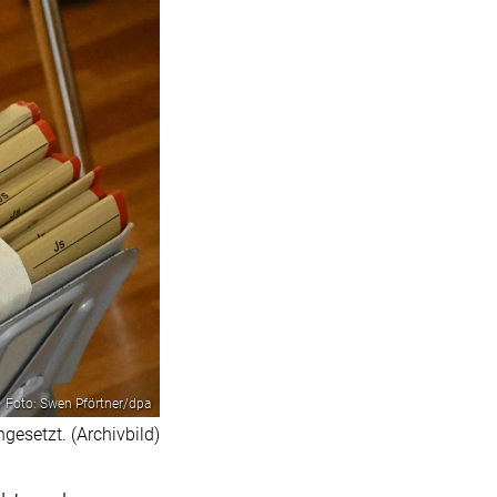
Foto: Swen Pförtner/dpa
esetzt. (Archivbild)