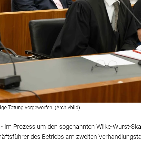
ige Tötung vorgeworfen. (Archivbild)
) - Im Prozess um den sogenannten Wilke-Wurst-Ska
äftsführer des Betriebs am zweiten Verhandlungst