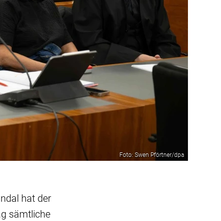
Foto: Swen Pförtner/dpa
ndal hat der
ag sämtliche