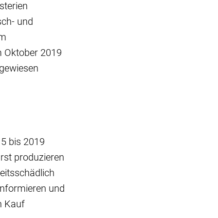
sterien
sch- und
im
m Oktober 2019
hgewiesen
15 bis 2019
rst produzieren
eitsschädlich
informieren und
n Kauf