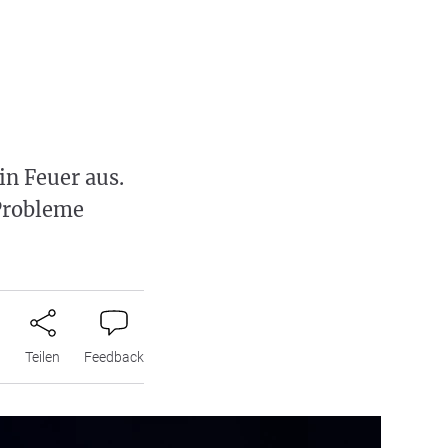
n Feuer aus.
 Probleme
n
Teilen
Feedback