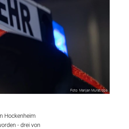
Foto: Marijan Murat/dpa
 in Hockenheim
orden - drei von