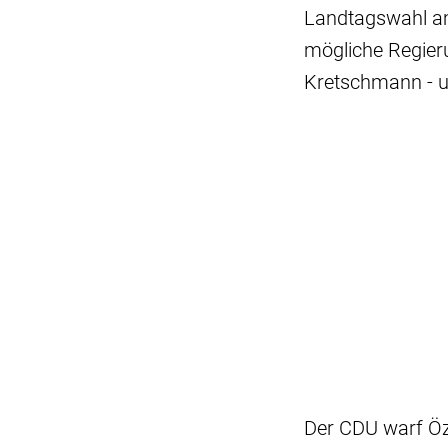
Landtagswahl am
mögliche Regier
Kretschmann - un
Der CDU warf Öz