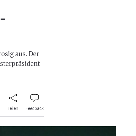
 -
rosig aus. Der
sterpräsident
n
Teilen
Feedback