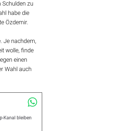
n Schulden zu
hl habe die
rte Özdemir.
. Je nachdem,
t wolle, finde
gegen einen
er Wahl auch
p-Kanal bleiben