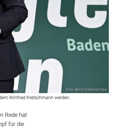
Foto: Bernd Weißbrod/dpa
ident Winfried Kretschmann werden.
en Rede hat
pf für die