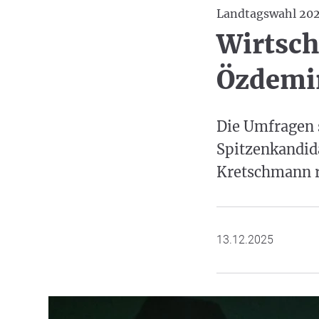
Landtagswahl 20
Wirtsch
Özdemir
Die Umfragen s
Spitzenkandida
Kretschmann r
13.12.2025