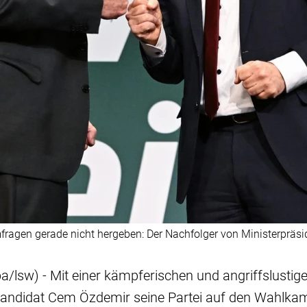
fragen gerade nicht hergeben: Der Nachfolger von Ministerpräs
/lsw) - Mit einer kämpferischen und angriffslustig
andidat Cem Özdemir seine Partei auf den Wahlkam