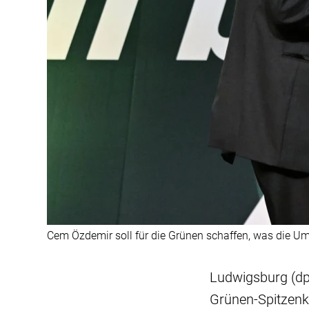
Cem Özdemir soll für die Grünen schaffen, was die Um
Ludwigsburg (dpa
Grünen-Spitzenk