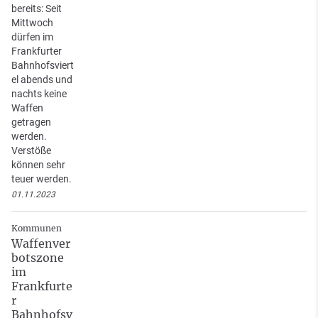
bereits: Seit
Mittwoch
dürfen im
Frankfurter
Bahnhofsviert
el abends und
nachts keine
Waffen
getragen
werden.
Verstöße
können sehr
teuer werden.
01.11.2023
Kommunen
Waffenver
botszone
im
Frankfurte
r
Bahnhofsv