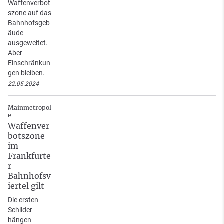
Waffenverbot
szone auf das
Bahnhofsgeb
äude
ausgeweitet.
Aber
Einschränkun
gen bleiben.
22.05.2024
Mainmetropol
e
Waffenver
botszone
im
Frankfurte
r
Bahnhofsv
iertel gilt
Die ersten
Schilder
hängen