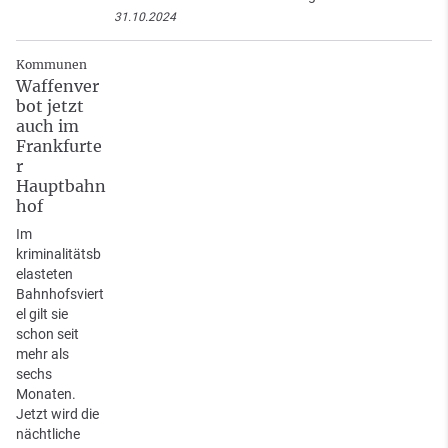
31.10.2024
Kommunen
Waffenver
bot jetzt
auch im
Frankfurte
r
Hauptbahn
hof
Im
kriminalitätsb
elasteten
Bahnhofsviert
el gilt sie
schon seit
mehr als
sechs
Monaten.
Jetzt wird die
nächtliche