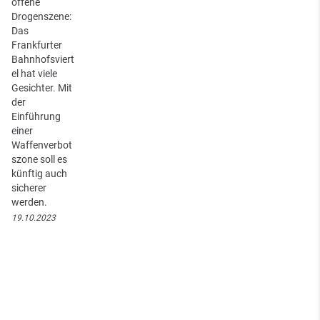
offene
Drogenszene:
Das
Frankfurter
Bahnhofsviert
el hat viele
Gesichter. Mit
der
Einführung
einer
Waffenverbot
szone soll es
künftig auch
sicherer
werden.
19.10.2023