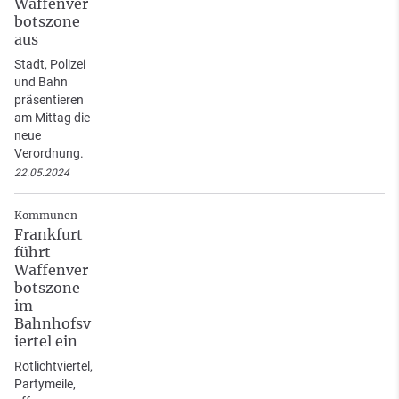
Waffenver
botszone
aus
Stadt, Polizei
und Bahn
präsentieren
am Mittag die
neue
Verordnung.
22.05.2024
Kommunen
Frankfurt
führt
Waffenver
botszone
im
Bahnhofsv
iertel ein
Rotlichtviertel,
Partymeile,