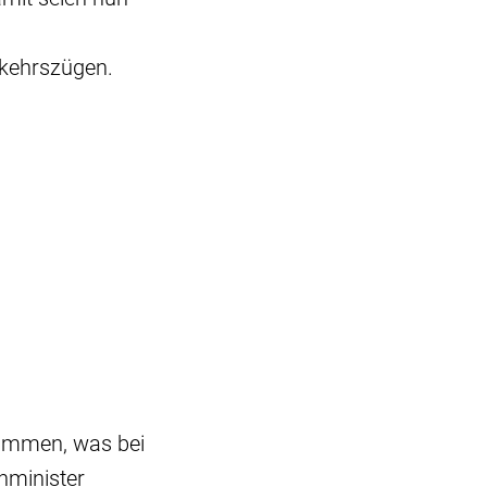
erkehrszügen.
ammen, was bei
enminister