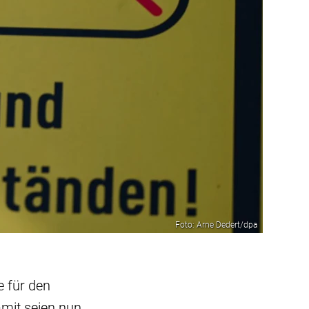
Foto: Arne Dedert/dpa
 für den
mit seien nun