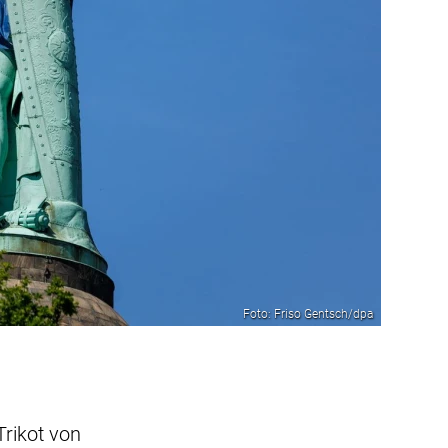
Foto: Friso Gentsch/dpa
rikot von