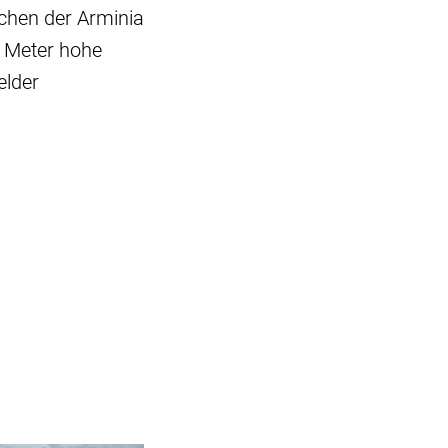
chen der Arminia
6 Meter hohe
elder