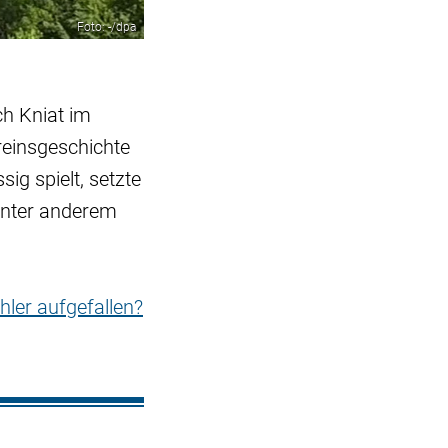
Foto: -/dpa
ch Kniat im
ereinsgeschichte
g spielt, setzte
 unter anderem
hler aufgefallen?