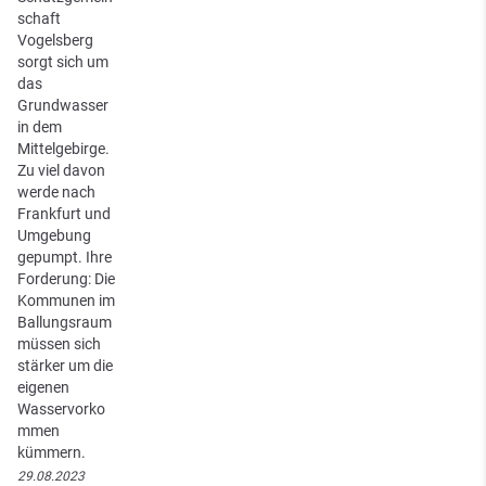
schaft
Vogelsberg
sorgt sich um
das
Grundwasser
in dem
Mittelgebirge.
Zu viel davon
werde nach
Frankfurt und
Umgebung
gepumpt. Ihre
Forderung: Die
Kommunen im
Ballungsraum
müssen sich
stärker um die
eigenen
Wasservorko
mmen
kümmern.
29.08.2023