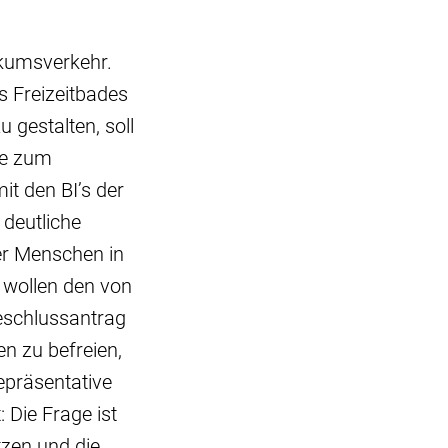
ikumsverkehr.
s Freizeitbades
 gestalten, soll
ze zum
t den BI’s der
 deutliche
der Menschen in
 wollen den von
eschlussantrag
n zu befreien,
epräsentative
 Die Frage ist
zen und die