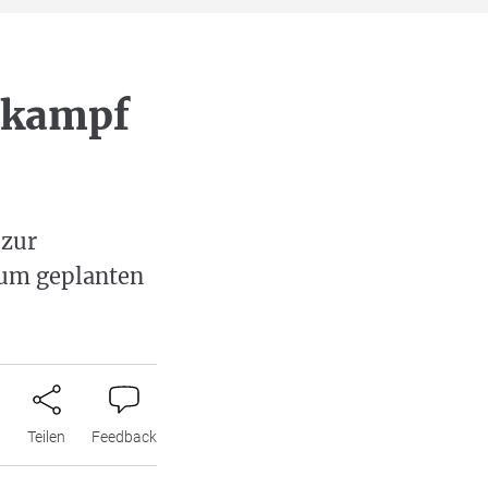
lkampf
 zur
zum geplanten
n
Teilen
Feedback