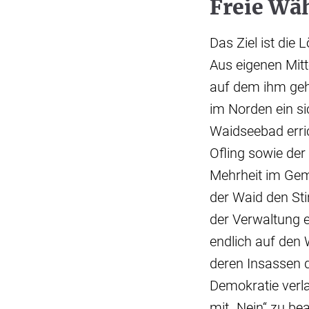
Freie Wä
Das Ziel ist di
Aus eigenen Mitt
auf dem ihm gehö
im Norden ein s
Waidseebad erric
Ofling sowie der
Mehrheit im Geme
der Waid den St
der Verwaltung 
endlich auf den
deren Insassen d
Demokratie verla
mit „Nein“ zu b