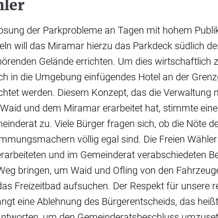
hler
e Lösung der Parkprobleme an Tagen mit hohem Publ
eln will das Miramar hierzu das Parkdeck südlich de
renden Gelände errichten. Um dies wirtschaftlich zu
ich in die Umgebung einfügendes Hotel an der Gren
htet werden. Diesem Konzept, das die Verwaltung mi
 Waid und dem Miramar erarbeitet hat, stimmte eine
inderat zu. Viele Bürger fragen sich, ob die Nöte 
immungsmachern völlig egal sind. Die Freien Wähler
erarbeiteten und im Gemeinderat verabschiedeten B
 Weg bringen, um Waid und Ofling von den Fahrzeuge
as Freizeitbad aufsuchen. Der Respekt für unsere r
ngt eine Ablehnung des Bürgerentscheids, das heißt:
eantworten, um den Gemeinderatsbeschluss umzuset