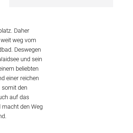
latz. Daher
s weit weg vom
ndbad. Deswegen
Waidsee und sein
einem beliebten
d einer reichen
d somit den
uch auf das
id macht den Weg
nd.