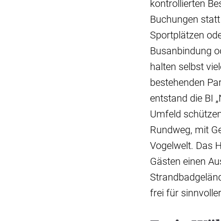
kontrollierten B
Buchungen statt
Sportplätzen od
Busanbindung od
halten selbst v
bestehenden Pa
entstand die BI
Umfeld schützen
Rundweg, mit Ge
Vogelwelt. Das H
Gästen einen Aus
Strandbadgeländ
frei für sinnvol