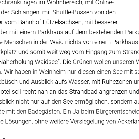
eschränkungen im Wohnbereich, mit Online-
 der Schlangen, mit Shuttle-Bussen von den
er vom Bahnhof Lützelsachsen, mit besserer
er mit einem Parkhaus auf dem bestehenden Parkp
iele Menschen in der Waid nichts von einem Parkhau
rkplatz und somit weit weg vom Eingang zum Stra
 „Naherholung Waidsee“. Die Grünen wollen unseren 
. Wir haben in Weinheim nur diesen einen See mit s
büsch und Ausblick aufs Wasser, mit Ruhezonen un
otel soll recht nah an das Strandbad angrenzen un
blick nicht nur auf den See ermöglichen, sondern a
e mit den Badegästen. Ein Ja beim Bürgerentsche
lere Lösungen, ohne weitere Versiegelung von Ackerla