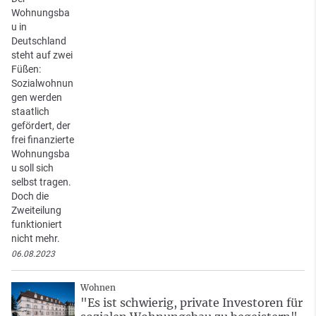
Wohnungsba
u in
Deutschland
steht auf zwei
Füßen:
Sozialwohnun
gen werden
staatlich
gefördert, der
frei finanzierte
Wohnungsba
u soll sich
selbst tragen.
Doch die
Zweiteilung
funktioniert
nicht mehr.
06.08.2023
Wohnen
"Es ist schwierig, private Investoren für