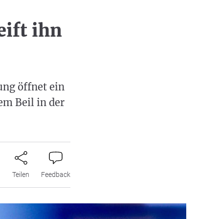
ift ihn
ng öffnet ein
m Beil in der
n
Teilen
Feedback