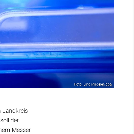
Foto: Lino Mirgeler/dpa
m Landkreis
soll der
inem Messer