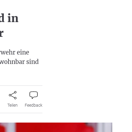
 in
r
rwehr eine
ewohnbar sind
n
Teilen
Feedback