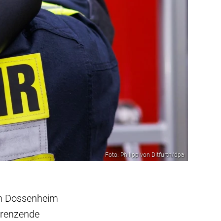
Foto: Philipp von Ditfurth/dpa
in Dossenheim
ngrenzende