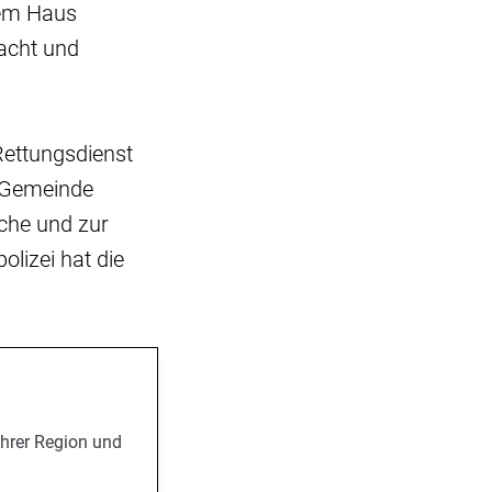
dem Haus
racht und
Rettungsdienst
e Gemeinde
che und zur
lizei hat die
Ihrer Region und