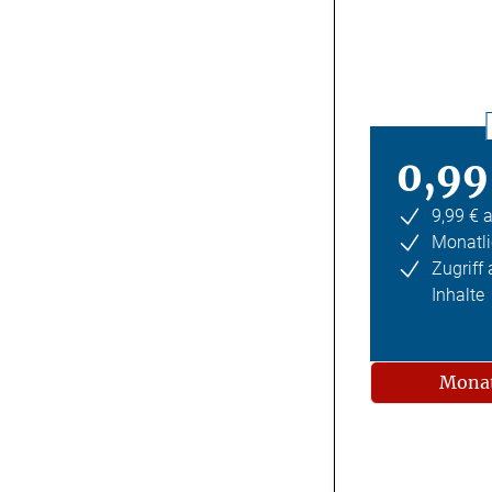
0,99
9,99 € 
Monatli
Zugriff
Inhalte
Monat