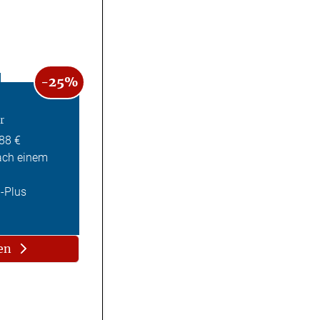
-25%
r
,88 €
ach einem
Z-Plus
en