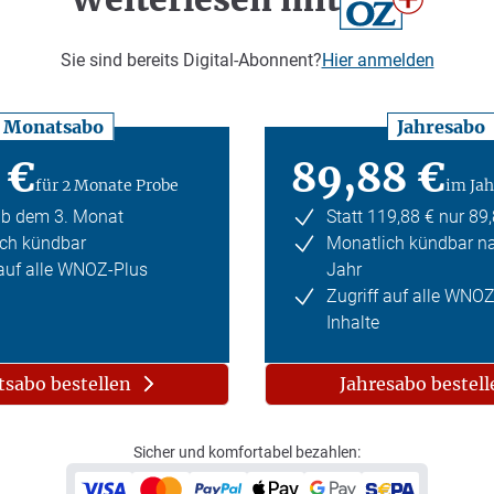
Sie sind bereits Digital-Abonnent?
Hier anmelden
Monatsabo
Jahresabo
 €
89,88 €
für 2 Monate Probe
im Jah
ab dem 3. Monat
Statt 119,88 € nur 89
ch kündbar
Monatlich kündbar n
 auf alle WNOZ-Plus
Jahr
Zugriff auf alle WNO
Inhalte
sabo bestellen
Jahresabo bestell
Sicher und komfortabel bezahlen: