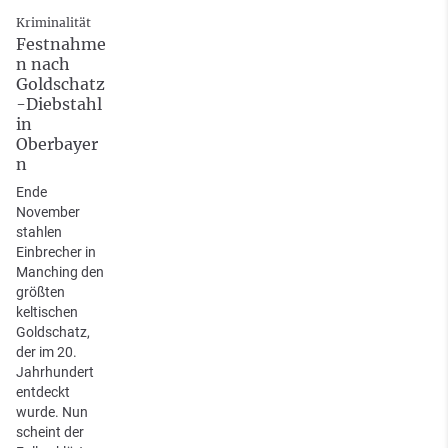
Kriminalität
Festnahme
n nach
Goldschatz
-Diebstahl
in
Oberbayer
n
Ende
November
stahlen
Einbrecher in
Manching den
größten
keltischen
Goldschatz,
der im 20.
Jahrhundert
entdeckt
wurde. Nun
scheint der