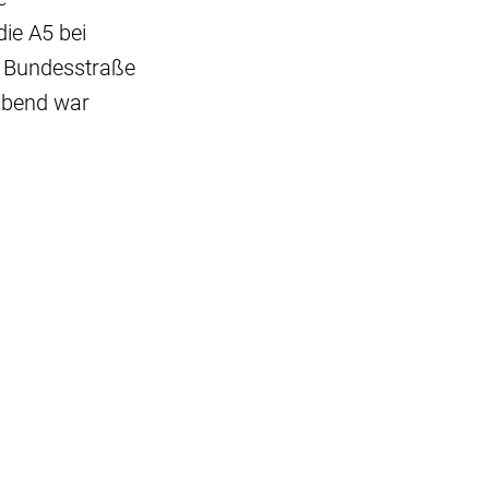
die A5 bei
r Bundesstraße
gabend war