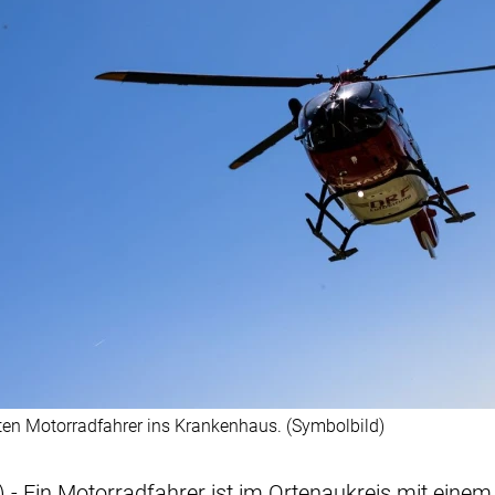
ten Motorradfahrer ins Krankenhaus. (Symbolbild)
 - Ein Motorradfahrer ist im Ortenaukreis mit eine