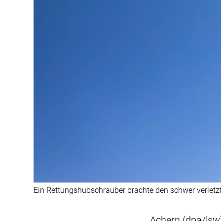
Ein Rettungshubschrauber brachte den schwer verletz
Achern (dpa/lsw)