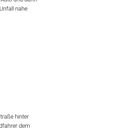
nfall nahe
raße hinter
radfahrer dem