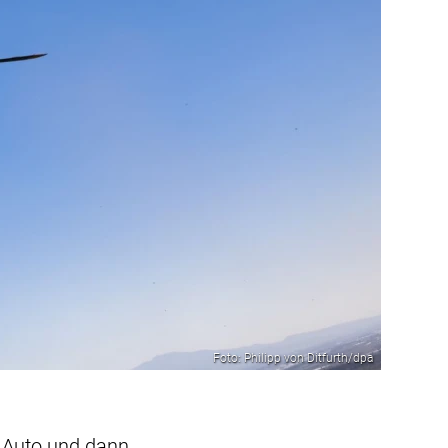
Foto: Philipp von Ditfurth/dpa
m Auto und dann