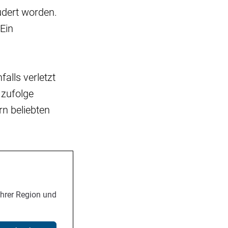
udert worden.
Ein
lls verletzt
 zufolge
rn beliebten
Ihrer Region und