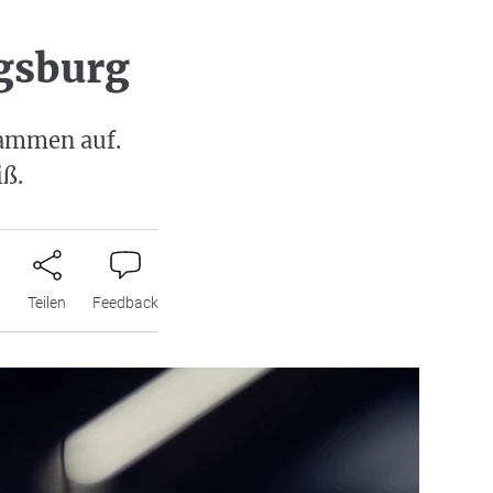
gsburg
lammen auf.
iß.
n
Teilen
Feedback