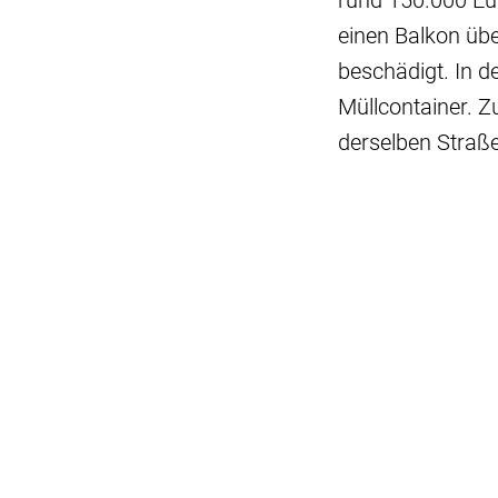
rund 150.000 Eu
einen Balkon übe
beschädigt. In 
Müllcontainer. Z
derselben Straß