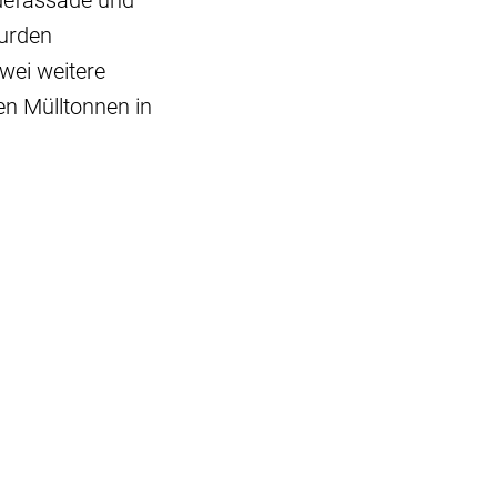
defassade und
wurden
wei weitere
en Mülltonnen in