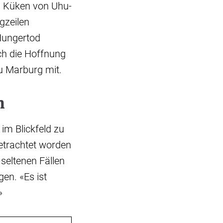
en Küken von Uhu-
gzeilen
Hungertod
ch die Hoffnung
bu Marburg mit.
n
im Blickfeld zu
trachtet worden
 seltenen Fällen
en. «Es ist
»