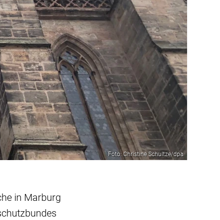
Foto: Christine Schultze/dpa
che in Marburg
urschutzbundes