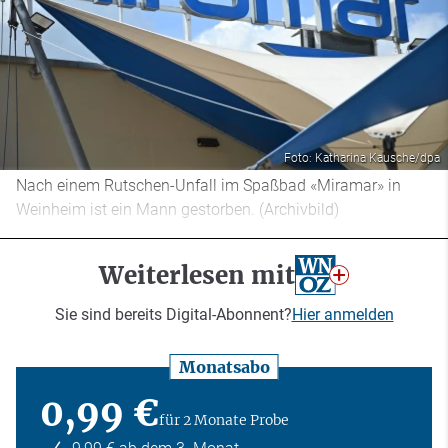
Foto: Katharina Kausche/dpa
Nach einem Rutschen-Unfall im Spaßbad «Miramar» in
Weinheim ist ein Mann gestorben. (Archivbild)
Weiterlesen mit
Sie sind bereits Digital-Abonnent?
Hier anmelden
Monatsabo
0,99 €
für 2 Monate Probe