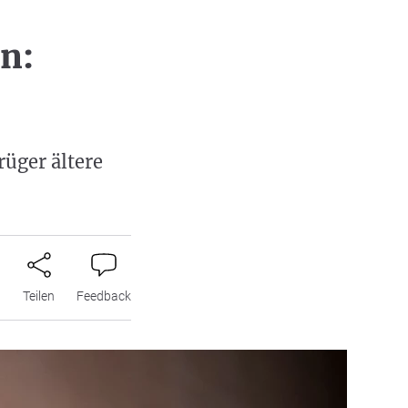
n:
üger ältere
n
Teilen
Feedback