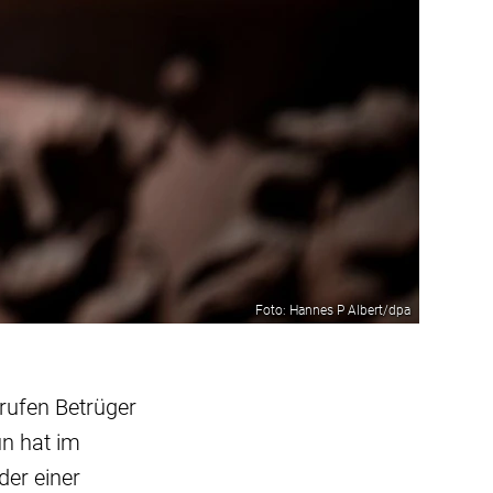
Foto: Hannes P Albert/dpa
 rufen Betrüger
un hat im
der einer