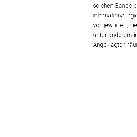
solchen Bande be
international a
vorgeworfen, hie
unter anderem i
Angeklagten räum