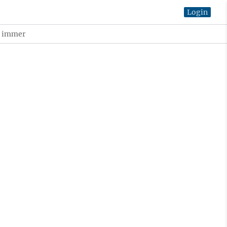
Login
t immer