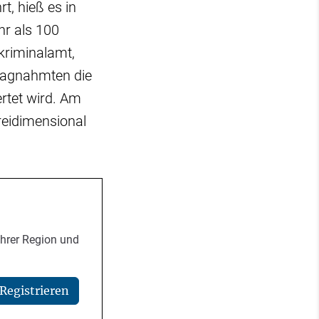
t, hieß es in
r als 100
kriminalamt,
hlagnahmten die
rtet wird. Am
reidimensional
Ihrer Region und
Registrieren