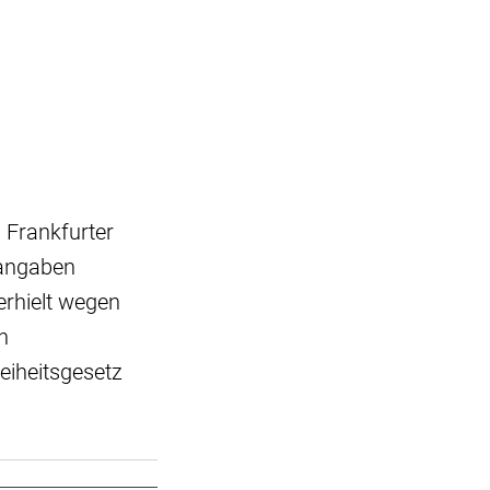
 Frankfurter
iangaben
erhielt wegen
n
eiheitsgesetz