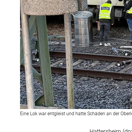
Eine Lok war entgleist und hatte Schäden an der Oberl
Hattersheim (dpa