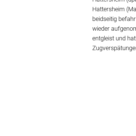
Hattersheim (Mai
beidseitig befah
wieder aufgeno
entgleist und ha
Zugverspätungen