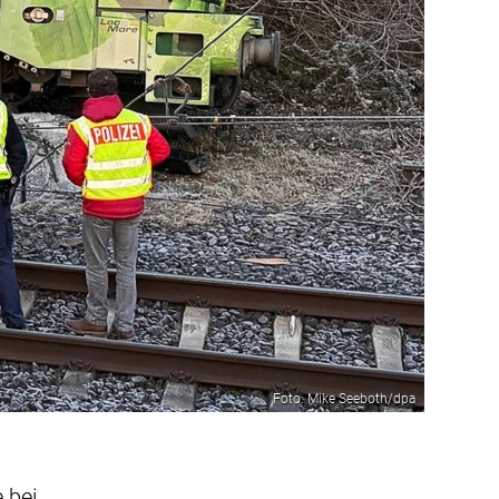
Foto: Mike Seeboth/dpa
 bei