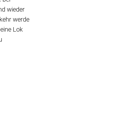
nd wieder
rkehr werde
eine Lok
u