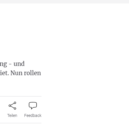
ung - und
et. Nun rollen
n
Teilen
Feedback