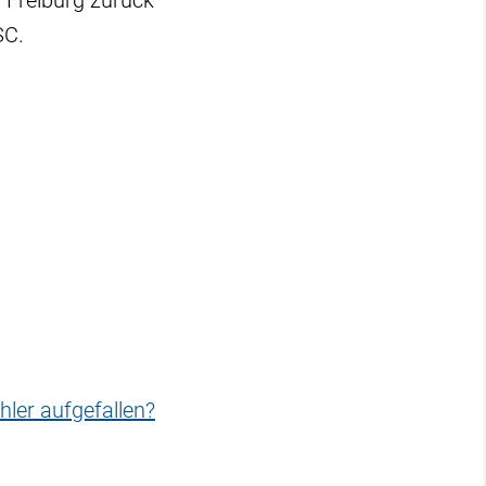
h Freiburg zurück
SC.
hler aufgefallen?