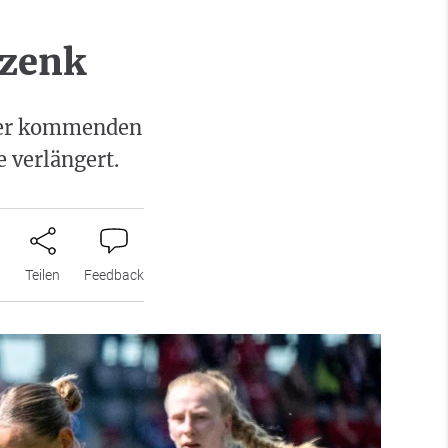
Szenk
 der kommenden
e verlängert.
n
Teilen
Feedback