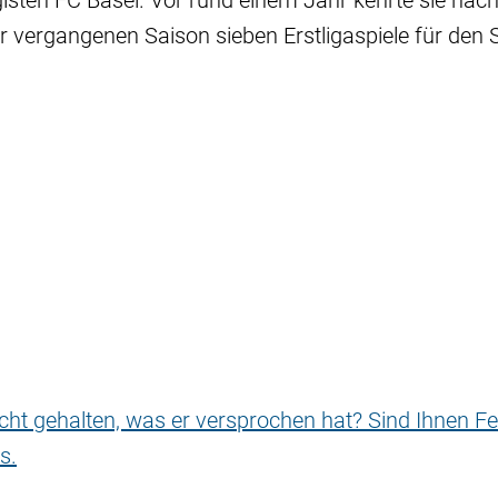
gisten FC Basel. Vor rund einem Jahr kehrte sie nac
der vergangenen Saison sieben Erstligaspiele für den 
nicht gehalten, was er versprochen hat? Sind Ihnen Fe
s.