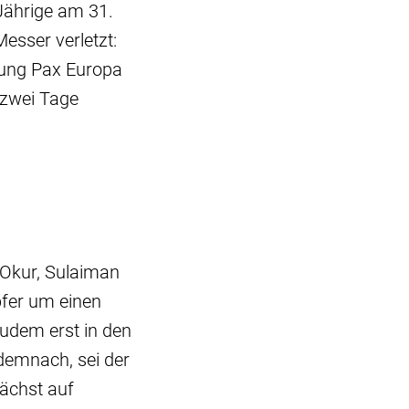
Jährige am 31.
sser verletzt:
gung Pax Europa
 zwei Tage
 Okur, Sulaiman
pfer um einen
zudem erst in den
 demnach, sei der
nächst auf