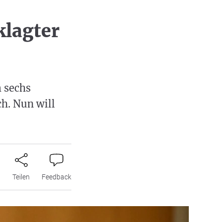
klagter
 sechs
ch. Nun will
n
Teilen
Feedback