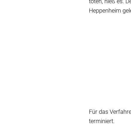
töten, hieß es. 
Heppenheim gele
Für das Verfahr
terminiert.