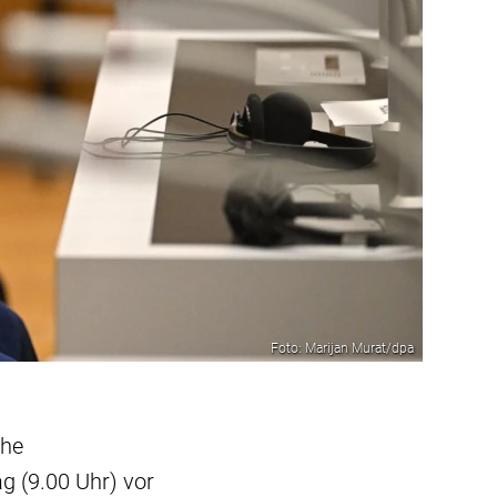
Foto: Marijan Murat/dpa
che
g (9.00 Uhr) vor