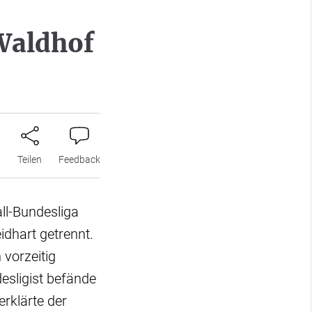
Waldhof
n
Teilen
Feedback
ll-Bundesliga
idhart getrennt.
 vorzeitig
esligist befände
rklärte der