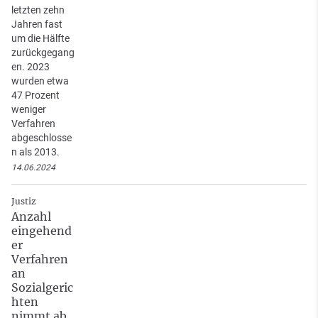
letzten zehn
Jahren fast
um die Hälfte
zurückgegang
en. 2023
wurden etwa
47 Prozent
weniger
Verfahren
abgeschlosse
n als 2013.
14.06.2024
Justiz
Anzahl
eingehend
er
Verfahren
an
Sozialgeric
hten
nimmt ab