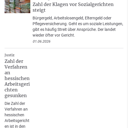
Zahl der Klagen vor Sozialgerichten
steigt
Bürgergeld, Arbeitslosengeld, Elterngeld oder
Pflegeversicherung. Geht es um soziale Leistungen,
gibt es häufig Streit über Ansprüche. Der landet
wieder öfter vor Gericht.
01.06.2026
Justiz
Zahl der
Verfahren
an
hessischen
Arbeitsgeri
chten
gesunken
Die Zahl der
Verfahren an
hessischen
Arbeitsgericht
en ist in den