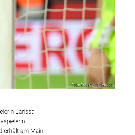
Foto: Robert Michael/dpa
lerin Larissa
vspielerin
d erhält am Main