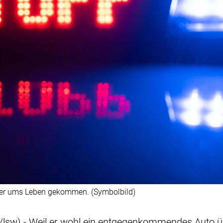
hrer ums Leben gekommen. (Symbolbild)
lsw) - Weil er wohl ein entgegenkommendes Auto üb