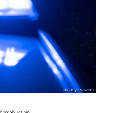
Foto: Marijan Murat/dpa
ersah, ist ein