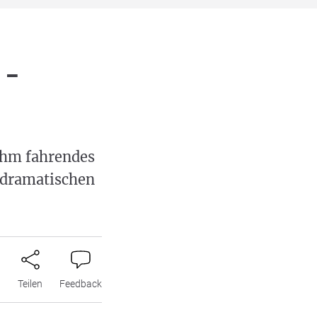
 -
 ihm fahrendes
t dramatischen
n
Teilen
Feedback