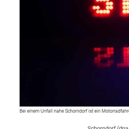
Bei einem Unfall nahe Schorndorf ist ein Motorradfa
Schorndorf (dpa/