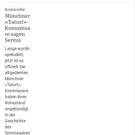
Krimireihe
Münchner
«Tatort»-
Kommissa
re sagen
Servus
Lange wurde
spekuliert,
jetzt ist es
offiziell: Die
altgedienten
Münchner
«Tatort»-
Kommissare
haben ihren
Ruhestand
angekündigt.
In der
Geschichte
des
Sonntagaben