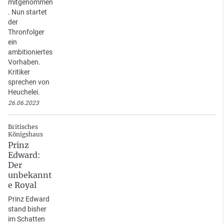
mitgenommen
. Nun startet
der
Thronfolger
ein
ambitioniertes
Vorhaben.
Kritiker
sprechen von
Heuchelei.
26.06.2023
Britisches
Königshaus
Prinz
Edward:
Der
unbekannt
e Royal
Prinz Edward
stand bisher
im Schatten