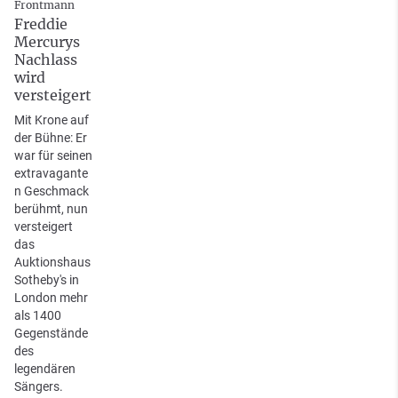
Frontmann
Freddie
Mercurys
Nachlass
wird
versteigert
Mit Krone auf
der Bühne: Er
war für seinen
extravagante
n Geschmack
berühmt, nun
versteigert
das
Auktionshaus
Sotheby's in
London mehr
als 1400
Gegenstände
des
legendären
Sängers.