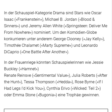
In der Schauspiel-Kategorie Drama sind Stars wie Oscar
Isaac («Frankenstein»), Michael B. Jordan («Blood &
Sinners») und Jeremy Allen White («Springsteen: Deliver Me
From Nowhere») nominiert. Um den Komödien-Globe
konkurrieren unter anderem George Clooney («Jay Kelly»),
Timothée Chalamet («Marty Supreme») und Leonardo
DiCaprio («One Battle After Another»).
In der Frauenriege könnten Schauspielerinnen wie Jessie
Buckley («Hamnet»)
Renate Reinsve («Sentimental Value»), Julia Roberts («After
the Hunt»), Tessa Thompson («Hedda»), Rose Byrne («If I
Had Legs I’d Kick You»), Cynthia Erivo («Wicked: Teil 2»)
oder Emma Stone («Bugonia») eine Trophäe gewinnen.