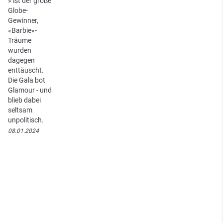
» ist der große
Globe-
Gewinner,
«Barbie»-
Träume
wurden
dagegen
enttäuscht.
Die Gala bot
Glamour - und
blieb dabei
seltsam
unpolitisch.
08.01.2024