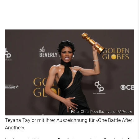
Foto: Chris Pizzello/Invision/AP/dpa
Teyana Taylor mit ihrer Auszeichnung für «One Battle After
Another».