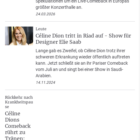
Spekulationen um ein Live-Comeback in Europas
größter Konzerthalle an.
24.03.2026
Leute
Céline Dion tritt in Riad auf - Show für
Designer Elie Saab
Lange gab es Zweifel, ob Céline Dion trotz ihrer
schweren Erkrankung wieder öffentlich auftreten
kann. Jetzt schließt sie an ihr Pariser Comeback
vom Juli an und singt bei einer Show in Saudi-
Arabien.
14.11.2024
Rückkehr nach
Krankheitspau
se
Céline
Dions
Comeback
rührt zu
Tränen: