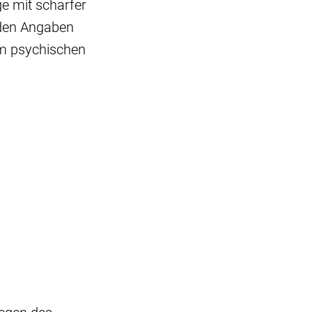
ge mit scharfer
 den Angaben
em psychischen