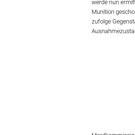
werde nun ermitt
Munition gescho
zufolge Gegensta
Ausnahmezustan