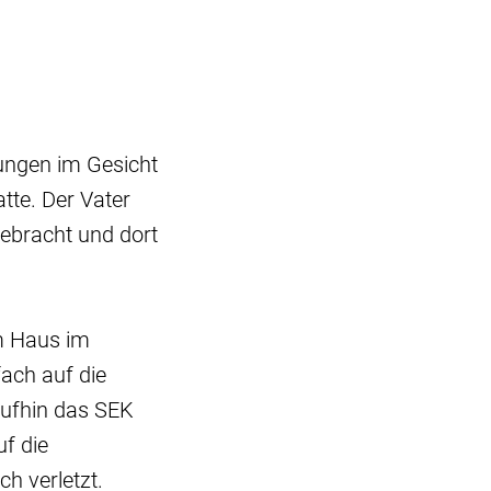
ungen im Gesicht
te. Der Vater
ebracht und dort
em Haus im
ach auf die
aufhin das SEK
f die
h verletzt.