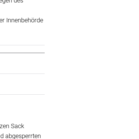
egen des
der Innenbehörde
rzen Sack
nd abgesperrten