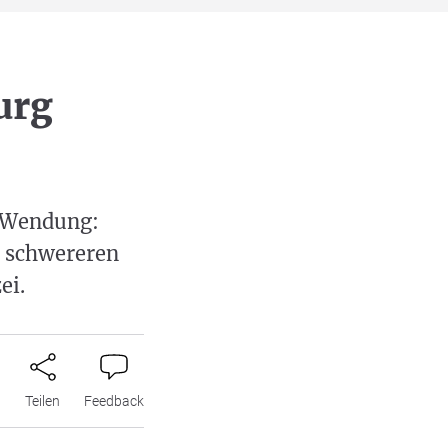
urg
e Wendung:
 schwereren
ei.
n
Teilen
Feedback