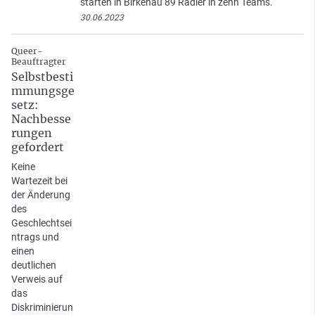
starten in Birkenau 89 Radler in zehn Teams.
30.06.2023
Queer-
Beauftragter
Selbstbesti
mmungsge
setz:
Nachbesse
rungen
gefordert
Keine
Wartezeit bei
der Änderung
des
Geschlechtsei
ntrags und
einen
deutlichen
Verweis auf
das
Diskriminierun