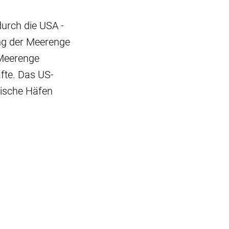
urch die USA -
ng der Meerenge
e Meerenge
äfte. Das US-
anische Häfen