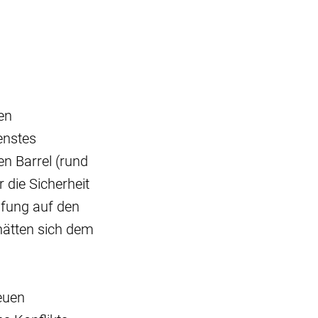
en
enstes
en Barrel (rund
 die Sicherheit
ufung auf den
hätten sich dem
neuen