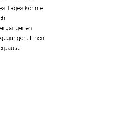
des Tages könnte
ch
 Vergangenen
 gegangen. Einen
uerpause