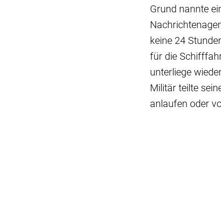
Grund nannte ein
Nachrichtenagent
keine 24 Stunde
für die Schifffah
unterliege wiede
Militär teilte se
anlaufen oder vo