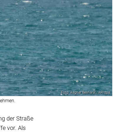
Foto: Asghar Besharati/AP/dpa
rnehmen.
ng der Straße
e vor. Als