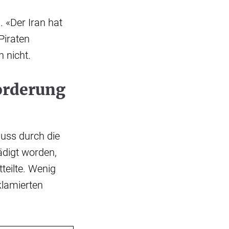
. «Der Iran hat
Piraten
 nicht.
orderung
huss durch die
digt worden,
tteilte. Wenig
klamierten