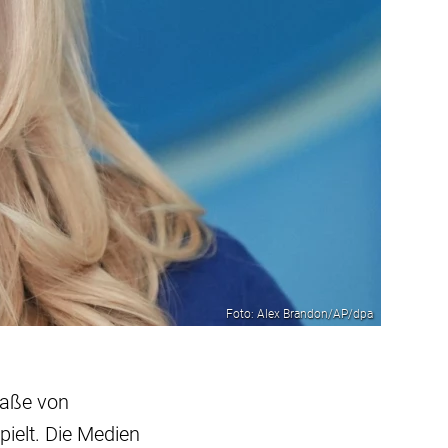
Foto: Alex Brandon/AP/dpa
raße von
ielt. Die Medien