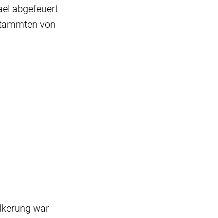
ael abgefeuert
 stammten von
ölkerung war