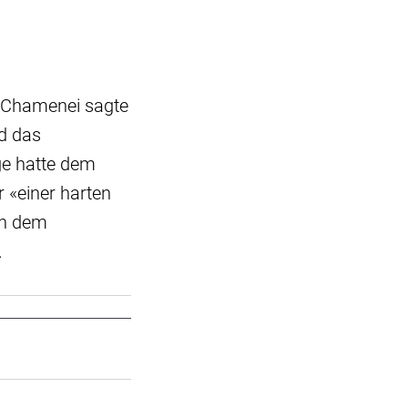
i Chamenei sagte
nd das
ge hatte dem
r «einer harten
ch dem
.