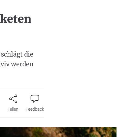
aketen
 schlägt die
Aviv werden
n
Teilen
Feedback