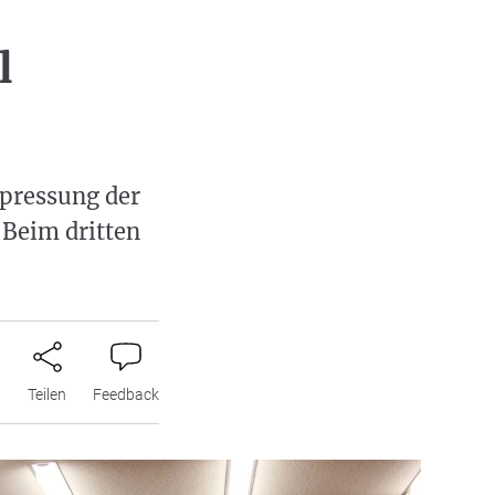
l
rpressung der
Beim dritten
n
Teilen
Feedback