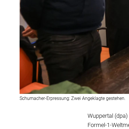
Schumacher-Erpressung: Zwei Angeklagte gestehen.
Wuppertal (dpa) 
Formel-1-Weltme