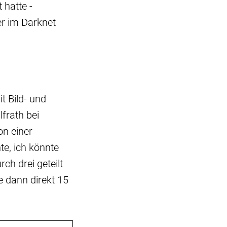
 hatte -
er im Darknet
t Bild- und
frath bei
on einer
e, ich könnte
ch drei geteilt
e dann direkt 15