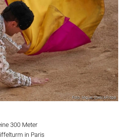
Foto: Miguel Oses/AP/dpa
eine 300 Meter
ffelturm in Paris