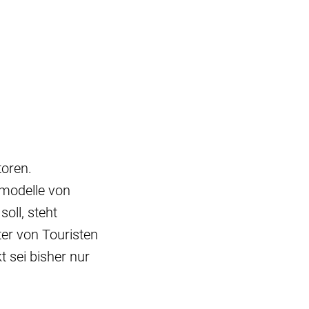
toren.
smodelle von
oll, steht
ter von Touristen
 sei bisher nur