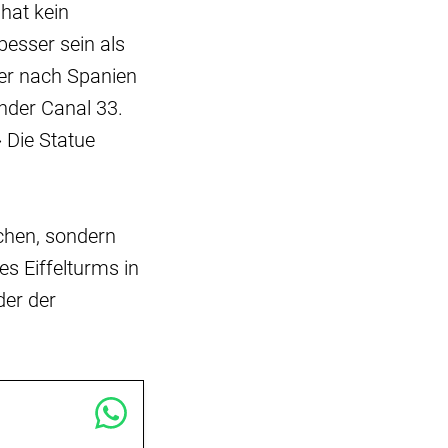
 hat kein
besser sein als
 er nach Spanien
nder Canal 33.
 Die Statue
achen, sondern
es Eiffelturms in
der der